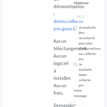
téléphone
démonstration
:
:
demo.collecte-
Je souhaite
pro.gouv.fr
être
recontacté
Aucun
pour plus
téléchargement.
d'informations
sur collecte-
Aucun
pro
logiciel
Je
souhaite
à
tester
installer.
collecte-
Aucun
pro
Votre
frais.
message
:
Demandez