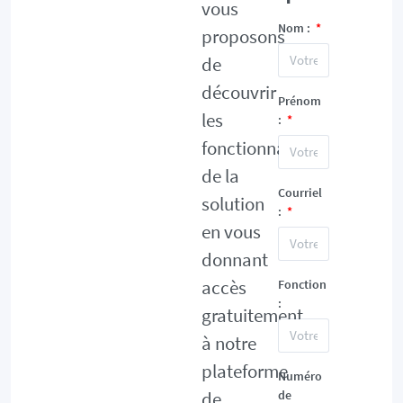
vous
Nom :
proposons
de
découvrir
Prénom
les
:
fonctionnalités
de la
Courriel
solution
:
en vous
donnant
accès
Fonction
:
gratuitement
à notre
plateforme
Numéro
de
de